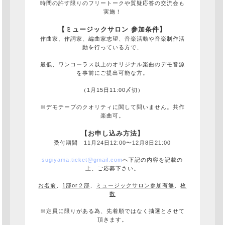
時間の許す限りのフリートークや質疑応答の交流会も
実施！
【ミュージックサロン 参加条件】
作曲家、作詞家、編曲家志望、音楽活動や音楽制作活
動を行っている方で、
最低、ワンコーラス以上のオリジナル楽曲のデモ音源
を事前にご提出可能な方。
（1月15日11:00〆切）
※デモテープのクオリティに関して問いません。共作
楽曲可。
【お申し込み方法】
受付期間 11月24日12:00〜12月8日21:00
sugiyama.ticket@gmail.com
へ下記の内容を記載の
上、ご応募下さい。
お名前
、
1部or２部
、
ミュージックサロン参加有無
、
枚
数
※定員に限りがある為、先着順ではなく抽選とさせて
頂きます。